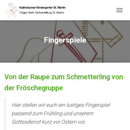
N
A
V
I
G
Fingerspiele
A
T
I
O
N
U
Von der Raupe zum Schmetterling von
M
S
der Fröschegruppe
C
H
A
L
Hier stellen wir euch ein lustiges Fingerspiel
T
passend zum Frühling und unserem
E
N
Gottesdienst kurz vor Ostern vor.