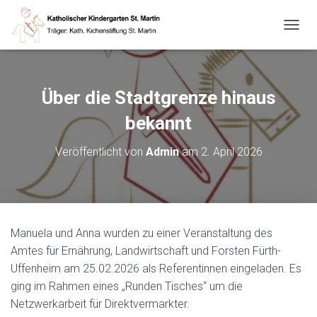
N
A
V
I
G
Über die Stadtgrenze hinaus
A
T
bekannt
I
O
Veröffentlicht von
Admin
am
2. April 2026
N
U
M
S
C
H
Manuela und Anna wurden zu einer Veranstaltung des
A
Amtes für Ernährung, Landwirtschaft und Forsten Fürth-
L
T
Uffenheim am 25.02.2026 als Referentinnen eingeladen. Es
E
ging im Rahmen eines „Runden Tisches“ um die
N
Netzwerkarbeit für Direktvermarkter.