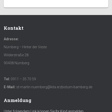
Kontakt
Adresse:
Nürnberg – Hinter der Veste
Wilderstraße 28
90408 Nürnberg
Tel:
0911 – 35 70 59
E-Mail:
st-martin.nuernberg@kita.erzbistum-bamberg.de
Anmeldung
Unter folgendem Link können Sie Ihr Kind anmelden.