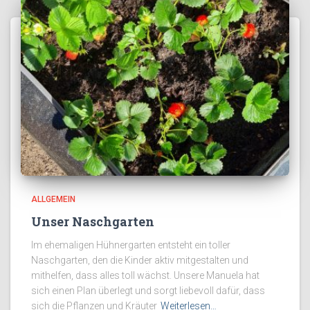
ALLGEMEIN
Unser Naschgarten
Im ehemaligen Hühnergarten entsteht ein toller
Naschgarten, den die Kinder aktiv mitgestalten und
mithelfen, dass alles toll wächst. Unsere Manuela hat
sich einen Plan überlegt und sorgt liebevoll dafür, dass
sich die Pflanzen und Kräuter
Weiterlesen…