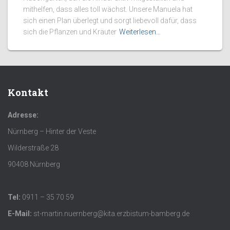
mithelfen, dass alles toll wächst. Unsere Manuela hat
sich einen Plan überlegt und sorgt liebevoll dafür, dass
sich die Pflanzen und Kräuter
Weiterlesen…
Kontakt
Adresse:
Nürnberg – Hinter der Veste
Wilderstraße 28
90408 Nürnberg
Tel:
0911 – 35 70 59
E-Mail:
st-martin.nuernberg@kita.erzbistum-bamberg.de